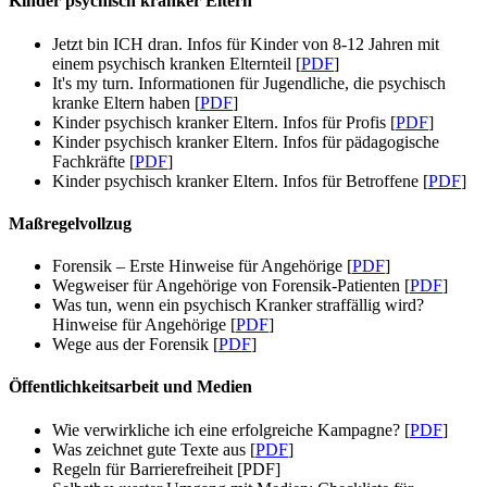
Kinder psychisch kranker Eltern
Jetzt bin ICH dran. Infos für Kinder von 8-12 Jahren mit
einem psychisch kranken Elternteil [
PDF
]
It's my turn. Informationen für Jugendliche, die psychisch
kranke Eltern haben [
PDF
]
Kinder psychisch kranker Eltern. Infos für Profis [
PDF
]
Kinder psychisch kranker Eltern. Infos für pädagogische
Fachkräfte [
PDF
]
Kinder psychisch kranker Eltern. Infos für Betroffene [
PDF
]
Maßregelvollzug
Forensik – Erste Hinweise für Angehörige [
PDF
]
Wegweiser für Angehörige von Forensik-Patienten [
PDF
]
Was tun, wenn ein psychisch Kranker straffällig wird?
Hinweise für Angehörige [
PDF
]
Wege aus der Forensik [
PDF
]
Öffentlichkeitsarbeit und Medien
Wie verwirkliche ich eine erfolgreiche Kampagne? [
PDF
]
Was zeichnet gute Texte aus [
PDF
]
Regeln für Barrierefreiheit [PDF]