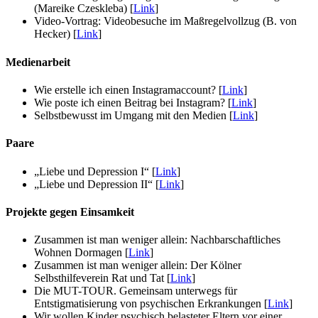
(Mareike Czeskleba) [
Link
]
Video-Vortrag: Videobesuche im Maßregelvollzug (B. von
Hecker) [
Link
]
Medienarbeit
Wie erstelle ich einen Instagramaccount? [
Link
]
Wie poste ich einen Beitrag bei Instagram? [
Link
]
Selbstbewusst im Umgang mit den Medien [
Link
]
Paare
„Liebe und Depression I“ [
Link
]
„Liebe und Depression II“ [
Link
]
Projekte gegen Einsamkeit
Zusammen ist man weniger allein: Nachbarschaftliches
Wohnen Dormagen [
Link
]
Zusammen ist man weniger allein: Der Kölner
Selbsthilfeverein Rat und Tat [
Link
]
Die MUT-TOUR. Gemeinsam unterwegs für
Entstigmatisierung von psychischen Erkrankungen [
Link
]
Wir wollen Kinder psychisch belasteter Eltern vor einer