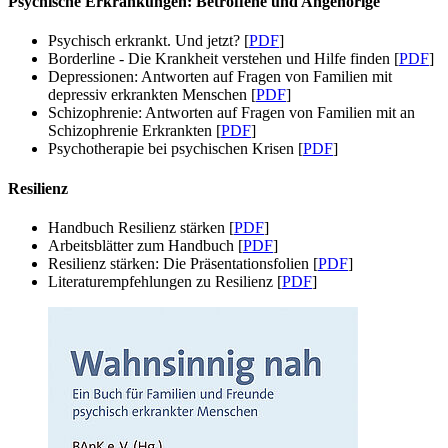
Psychische Erkrankungen: Betroffene und Angehörige
Psychisch erkrankt. Und jetzt? [
PDF
]
Borderline - Die Krankheit verstehen und Hilfe finden [
PDF
]
Depressionen: Antworten auf Fragen von Familien mit
depressiv erkrankten Menschen [
PDF
]
Schizophrenie: Antworten auf Fragen von Familien mit an
Schizophrenie Erkrankten [
PDF
]
Psychotherapie bei psychischen Krisen [
PDF
]
Resilienz
Handbuch Resilienz stärken [
PDF
]
Arbeitsblätter zum Handbuch [
PDF
]
Resilienz stärken: Die Präsentationsfolien [
PDF
]
Literaturempfehlungen zu Resilienz [
PDF
]